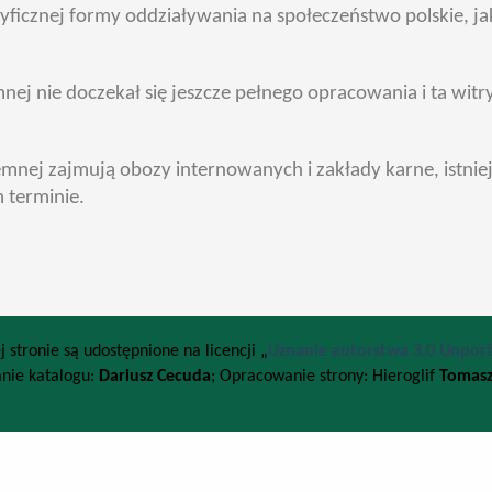
ficznej formy oddziaływania na społeczeństwo polskie, jak
 nie doczekał się jeszcze pełnego opracowania i ta witry
emnej zajmują obozy internowanych i zakłady karne, istniej
 terminie.
j stronie są udostępnione na licencji „
Uznanie autorstwa 3.0 Unporte
nie katalogu:
Dariusz Cecuda
; Opracowanie strony: Hieroglif
Tomasz