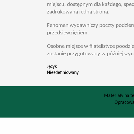
miejscu, dostępnym dla każdego, specy
zadrukowaną jedną stroną.
Fenomen wydawniczy poczty podziemnej
przedsięwzięciem.
Osobne miejsce w filatelistyce poodzi
zostanie przygotowany w późniejszym
Język
Niezdefiniowany
Materiały na te
Opracowa