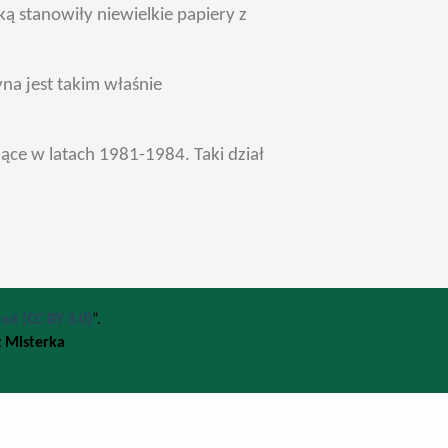
ą stanowiły niewielkie papiery z
na jest takim właśnie
ące w latach 1981-1984. Taki dział
d (CC BY 3.0)
”.
 Misterka