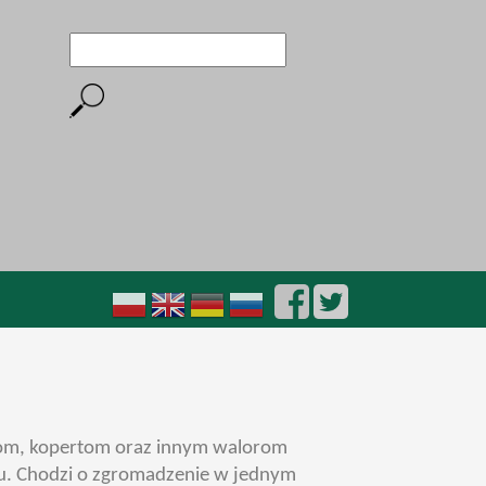
Szukaj
Formularz wyszukiwania
zkom, kopertom oraz innym walorom
ku. Chodzi o zgromadzenie w jednym